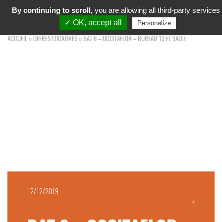
MARCHÉ D'INTÉRÊT NATIONAL
By continuing to scroll,
you are allowing all third-party services
Toggl
TOULOUSE OCCITANIE
navig
✓ OK, accept all
Personalize
ACCUEIL
»
OFFRES LOCATIVES
»
BAT 8 – OCCITAFLOR – BUREAU 13 ET SALLE
12/12/2019
<