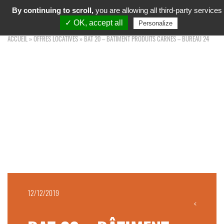
MARCHÉ D'INTÉRÊT NATIONAL
By continuing to scroll,
you are allowing all third-party services
Toggl
TOULOUSE OCCITANIE
navig
✓ OK, accept all
Personalize
ACCUEIL
»
OFFRES LOCATIVES
»
BAT 20 – BÂTIMENT PRODUITS CARNÉS – BUREAU 24
12/12/2019
<