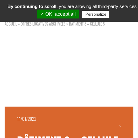
MARCHÉ D'INTÉRÊT NATIONAL
By continuing to scroll,
you are allowing all third-party services
Toggl
TOULOUSE OCCITANIE
navig
✓ OK, accept all
Personalize
ACCUEIL
»
OFFRES LOCATIVES ARCHIVÉES
»
BÂTIMENT 3 – CELLULE 5
11/01/2022
<