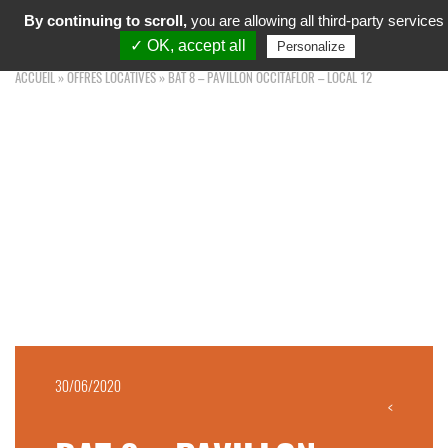
MARCHÉ D'INTÉRÊT NATIONAL
By continuing to scroll,
you are allowing all third-party services
Toggl
TOULOUSE OCCITANIE
navig
✓ OK, accept all
Personalize
ACCUEIL
»
OFFRES LOCATIVES
»
BAT 8 – PAVILLON OCCITAFLOR – LOCAL 12
30/06/2020
<