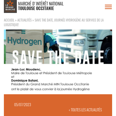
MARCHÉ D'INTÉRÊT NATIONAL
Toggl
TOULOUSE OCCITANIE
navig
ACCUEIL
»
ACTUALITÉS
»
SAVE THE DATE, JOURNÉE HYDROGÈNE AU SERVICE DE LA
LOGISTIQUE!
05/07/2023
< TOUTES LES ACTUALITÉS