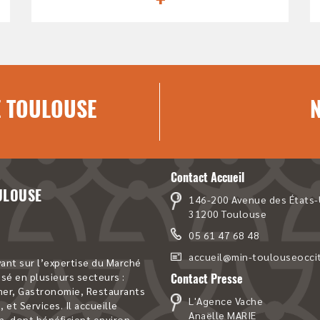
 TOULOUSE
Contact Accueil
ULOUSE
146-200 Avenue des États-
31200 Toulouse
05 61 47 68 48
accueil@min-toulouseoccit
nt sur l’expertise du Marché
sé en plusieurs secteurs :
Contact Presse
 mer, Gastronomie, Restaurants
L'Agence Vache
 et Services. Il accueille
Anaëlle MARIE
n, dont bénéficient environ