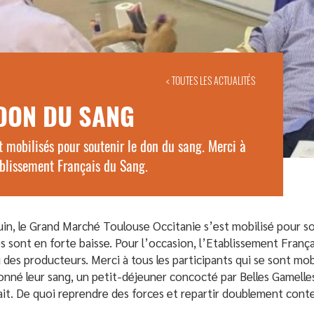
< TOUTES LES ACTUALITÉS
 DON DU SANG
t mobilisés pour soutenir le don du sang. Merci à
ablissement Français du Sang.
uin, le Grand Marché Toulouse Occitanie s’est mobilisé pour sou
s sont en forte baisse. Pour l’occasion, l’Etablissement Françai
 des producteurs. Merci à tous les participants qui se sont mob
onné leur sang, un petit-déjeuner concocté par Belles Gamelle
it. De quoi reprendre des forces et repartir doublement conte