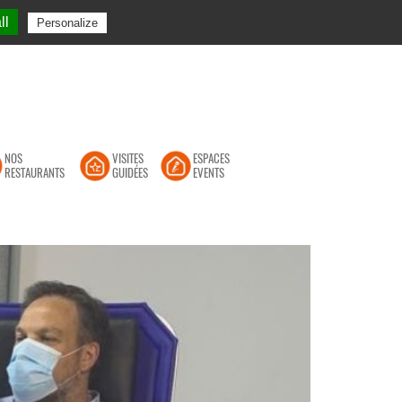
SUIVEZ LE GRAND MARCHÉ DE TOULOUSE
ll
Personalize
NOS
VISITES
ESPACES
RESTAURANTS
GUIDÉES
EVENTS