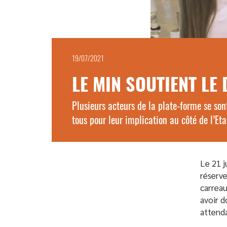
19/07/2021
LE MIN SOUTIENT LE
Plusieurs acteurs de la plate-forme se son
tous pour leur implication au côté de l’Et
Le 21 j
réserve
carreau
avoir d
attenda