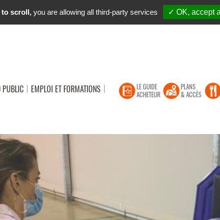
to scroll,
you are allowing all third-party services
✓ OK, accept a
LE GUIDE
PLANS
 PUBLIC
EMPLOI ET FORMATIONS
ACHETEUR
& ACCÈS