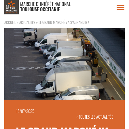
MARCHÉ D'INTÉRÊT NATIONAL
Toggl
TOULOUSE OCCITANIE
navig
ACCUEIL
»
ACTUALITÉS
»
LE GRAND MARCHÉ VA S’AGRANDIR !
15/07/2025
< TOUTES LES ACTUALITÉS