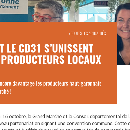
< TOUTES LES ACTUALITÉS
 LE CD31 S’UNISSENT
S PRODUCTEURS LOCAUX
ncore davantage les producteurs haut-garonnais
rché !
i 16 octobre, le Grand Marché et le Conseil départemental de 
eau partenariat en signant une convention commune. Cette col