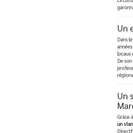
circuit
garonna
Un e
Dans le
années 
locaux 
De son 
profess
régiona
Un 
Mar
Grâce 
un sta
DirectF