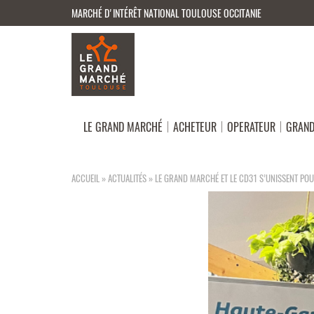
MARCHÉ D'INTÉRÊT NATIONAL TOULOUSE OCCITANIE
LE GRAND MARCHÉ
ACHETEUR
OPERATEUR
GRAND
ACCUEIL
»
ACTUALITÉS
»
LE GRAND MARCHÉ ET LE CD31 S’UNISSENT PO