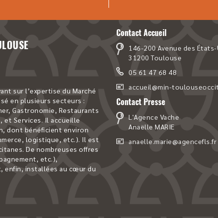
Contact Accueil
ULOUSE
146-200 Avenue des États-
31200 Toulouse
05 61 47 68 48
accueil@min-toulouseoccit
nt sur l’expertise du Marché
sé en plusieurs secteurs :
Contact Presse
 mer, Gastronomie, Restaurants
L'Agence Vache
 et Services. Il accueille
Anaëlle MARIE
n, dont bénéficient environ
erce, logistique, etc.). Il est
anaelle.marie@agencefls.fr
ccitanes. De nombreuses offres
mpagnement, etc.),
, enfin, installées au cœur du