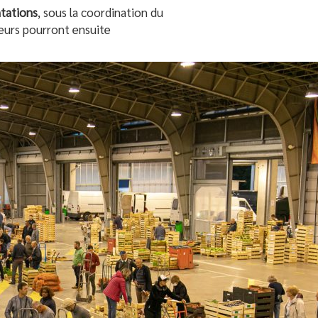
tations
, sous la coordination du
teurs pourront ensuite