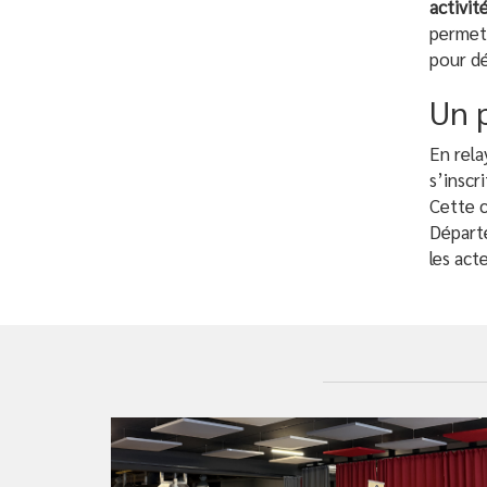
activit
permett
pour dé
Un p
En rela
s’inscr
Cette 
Départ
les act