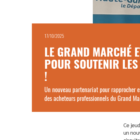
17/10/2025
LE GRAND MARCHÉ ET
POUR SOUTENIR LE
!
Un nouveau partenariat pour rapprocher e
des acheteurs professionnels du Grand Ma
Ce jeud
un nouv