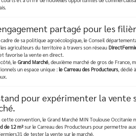
s courts et à offrir de nouvelles opportunités de commerciali
is.
ngagement partagé pour les filièr
 cadre de sa politique agroécologique, le Conseil départemen
les agriculteurs du territoire à travers son réseau
DirectFermi
et favorise la vente en direct.
côté, le
Grand Marché
, deuxième marché de gros de France, me
ionnels un espace unique :
le Carreau des Producteurs
, dédié 
ux.
stand pour expérimenter la vente s
ché.
à cette convention, le Grand Marché MIN Toulouse Occitanie 
nd de 12 m²
sur le Carreau des Producteurs pour permettre aux a
ermiers31 de tester la vente sur le marché.